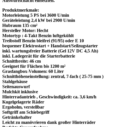
Auswurfschacht einsetzten.
Produktmerkmale:
Motorleistung 5 PS bei 3600 U/min
Geräteleistung 2,4 kW bei 2900 U/min
Hubraum 135 cm²
Hersteller Motor: Hecht
Motortyp : 4-Takt Benzin luftgekühlt
Treibstoff Benzin bleifrei (91/95) oder E 10
bequemer Elektrostart + Handstart/Seilzugstarter
inkl. wartungsfreier Batterie (Gel 12V DC 4,5 Ah)
inkl. Ladegerät für die Starterbatterie
Schnittbreite: 46 cm
Geeignet für Flächen bis 1200 m²
Grasfangbox-Volumen: 60 Liter
Schnitthöheneinstellung: zentral, 7-fach ( 25-75 mm )
Stahlgehäuse
Seitenauswurf
Mulchkit inklusive
Hinterradantrieb , Geschwindigkeit: ca. 3,6 km/h
Kugelgelagerte Räder
Ergoholm, verstellbar
Softgriff am Schiebegriff
Getränkehalter
Leicht zu manövrieren dank großer Hinterräder