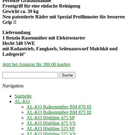
Perfekte Grasaufnahme
Frontgriff für eine einfache Reinigung
Gewicht ca. 39 kg
Neu patentierte Räder mit Spezial Profilmuster für besseren
Grip !!
Lieferumfang
1 Benzin Rasenmäher mit Elektrostarter
Hecht 548 SWE
mit Radantrieb, Fangkorb, Seitenauswurf Mulchkit und
Ladegerät
“
Jetzt bei Amazon für 389.00 kaufen
Navigation
Startseite
AL-KO
AL-KO Balkenmäher BM 870 III
AL-KO Balkenmäher BM 875 III
AL-KO Highline 475 SP
AL-KO Highline 475 VS
AL-KO Highline 525 SP
AL-KO Highline 525 VS