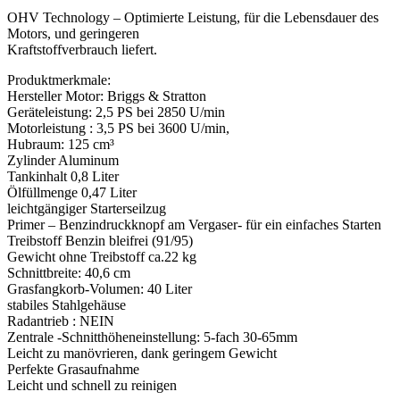
OHV Technology – Optimierte Leistung, für die Lebensdauer des
Motors, und geringeren
Kraftstoffverbrauch liefert.
Produktmerkmale:
Hersteller Motor: Briggs & Stratton
Geräteleistung: 2,5 PS bei 2850 U/min
Motorleistung : 3,5 PS bei 3600 U/min,
Hubraum: 125 cm³
Zylinder Aluminum
Tankinhalt 0,8 Liter
Ölfüllmenge 0,47 Liter
leichtgängiger Starterseilzug
Primer – Benzindruckknopf am Vergaser- für ein einfaches Starten
Treibstoff Benzin bleifrei (91/95)
Gewicht ohne Treibstoff ca.22 kg
Schnittbreite: 40,6 cm
Grasfangkorb-Volumen: 40 Liter
stabiles Stahlgehäuse
Radantrieb : NEIN
Zentrale -Schnitthöheneinstellung: 5-fach 30-65mm
Leicht zu manövrieren, dank geringem Gewicht
Perfekte Grasaufnahme
Leicht und schnell zu reinigen