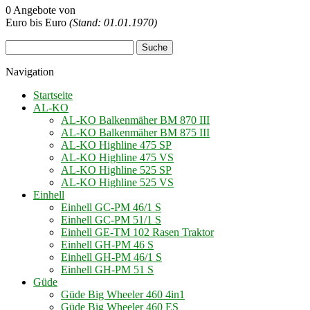
0 Angebote von
Euro bis
Euro
(Stand: 01.01.1970)
Navigation
Startseite
AL-KO
AL-KO Balkenmäher BM 870 III
AL-KO Balkenmäher BM 875 III
AL-KO Highline 475 SP
AL-KO Highline 475 VS
AL-KO Highline 525 SP
AL-KO Highline 525 VS
Einhell
Einhell GC-PM 46/1 S
Einhell GC-PM 51/1 S
Einhell GE-TM 102 Rasen Traktor
Einhell GH-PM 46 S
Einhell GH-PM 46/1 S
Einhell GH-PM 51 S
Güde
Güde Big Wheeler 460 4in1
Güde Big Wheeler 460 ES