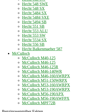
Hecht 548 SWE
Hecht 548 SX
Hecht 5484 SX
Hecht 5484 SXE
Hecht 5494 SB
Hecht 551 SB
Hecht 553 ALU
Hecht 553 SW
Hecht 5534 SX
Hecht 556 SB
Hecht Balkenmaeher 587
McCulloch
McCulloch M40-125
McCulloch M46-125
McCulloch M46-125R
McCulloch M46-140WR
McCulloch M46-160AWRPX
McCulloch M51-150WRPX
McCulloch M53-160AWRPX
McCulloch M53-190AWRPX
McCulloch M56-190APX
McCulloch M56-190AWFPX
McCulloch MPF72B
Benzinrasenmäher Fakten